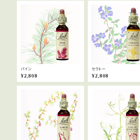
パイン
セラトー
¥2,808
¥2,808