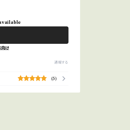
available
方向け
通報する
(5)