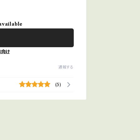
available
方向け
通報する
(5)