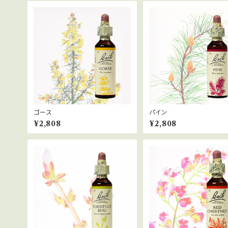
ゴース
パイン
¥2,808
¥2,808